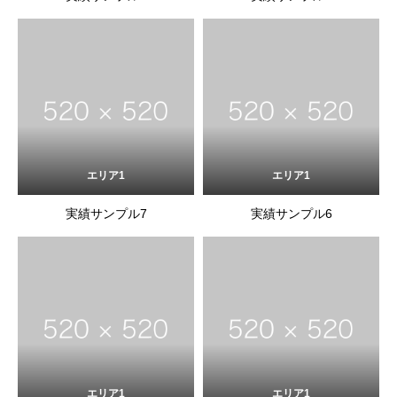
エリア1
エリア1
実績サンプル7
実績サンプル6
エリア1
エリア1